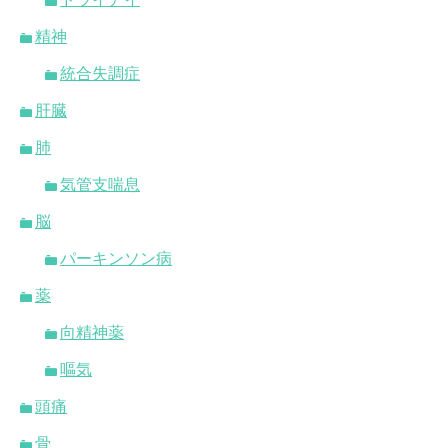
精神
統合失調症
肝臓
肺
気管支喘息
脳
パーキンソン病
薬
向精神薬
嘔気
頭痛
骨