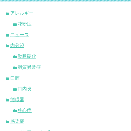
アレルギー
花粉症
ニュース
内分泌
動脈硬化
脂質異常症
口腔
口内炎
循環器
狭心症
感染症