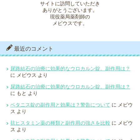
サイトに訪問していただき
ありがとうございます。
現役薬局薬剤師の
メビウスです。
最近のコメント
尿路結石の治療に効果的なウロカルン錠。副作用は？
に
メビウス
より
尿路結石の治療に効果的なウロカルン錠。副作用は？
に
もと
より
ベタニス錠の副作用と効果は？警告について
に
メビウ
ス
より
抗ヒスタミン薬の種類と副作用の強さを比較
に
メビウ
ス
より