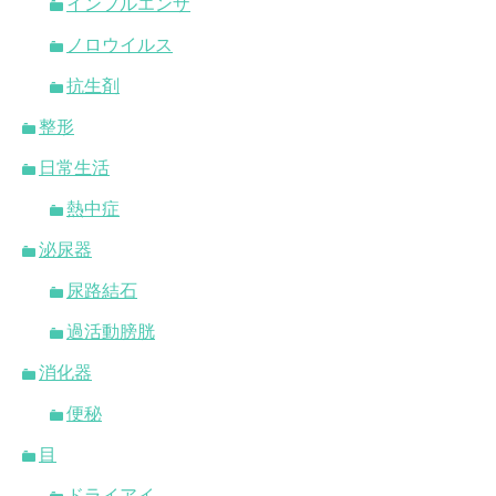
インフルエンザ
ノロウイルス
抗生剤
整形
日常生活
熱中症
泌尿器
尿路結石
過活動膀胱
消化器
便秘
目
ドライアイ